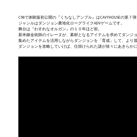
C96で体験版初公開の『くちなしアンプル』はCAVYHOUSEの第
ジャンルはダンジョン農地化ローグライクADVゲームです。
舞台は『わすれなオルガン』の１０年ほど前。
新米錬金術師のイレーヌが、素材となるアイテムを求めてダンジ
集めたアイテムを活用しながらダンジョンを「育成」して、より
ダンジョンを攻略していけば、仕掛けられた謎が徐々にあきらか