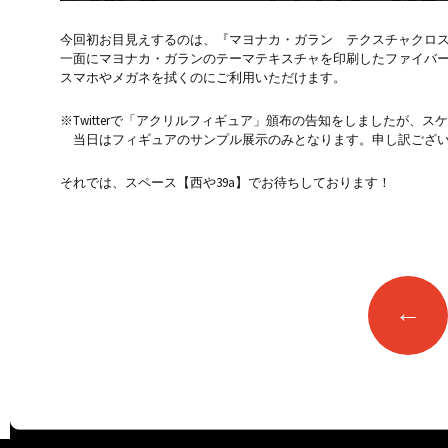
今回初お目見えするのは、『マヨナカ・ガラン テクスチャクロ
一面にマヨナカ・ガランのテーマテキスチャを印刷したファイバ
スマホやメガネを拭くのにご利用いただけます。
※Twitterで「アクリルフィギュア」頒布の告知をしましたが、
当日はフィギュアのサンプル展示のみとなります。申し訳ござ
それでは、スペース【西や39a】でお待ちしております！
投
←
稿
ナ
ビ
ゲ
ー