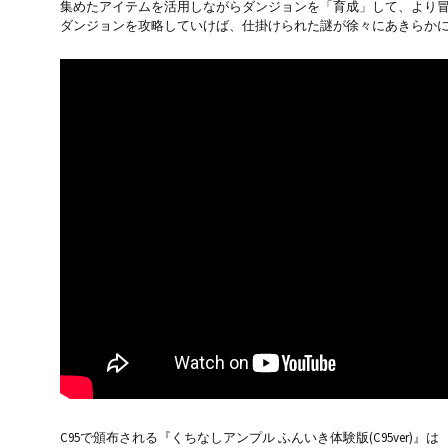
集めたアイテムを活用しながらダンジョンを「育成」して、より
ダンジョンを攻略していけば、仕掛けられた謎が徐々にあきらか
C95で頒布される『くちなしアンプル ふんいき体験版(C95ver)』は