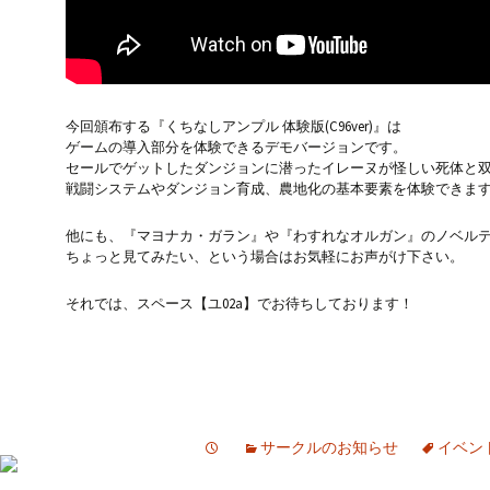
今回頒布する『くちなしアンプル 体験版(C96ver)』は
ゲームの導入部分を体験できるデモバージョンです。
セールでゲットしたダンジョンに潜ったイレーヌが怪しい死体と
戦闘システムやダンジョン育成、農地化の基本要素を体験できま
他にも、『マヨナカ・ガラン』や『わすれなオルガン』のノベル
ちょっと見てみたい、という場合はお気軽にお声がけ下さい。
それでは、スペース【ユ02a】でお待ちしております！
サークルのお知らせ
イベン