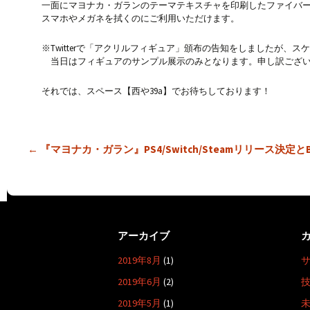
一面にマヨナカ・ガランのテーマテキスチャを印刷したファイバ
スマホやメガネを拭くのにご利用いただけます。
※Twitterで「アクリルフィギュア」頒布の告知をしましたが、
当日はフィギュアのサンプル展示のみとなります。申し訳ござ
それでは、スペース【西や39a】でお待ちしております！
投
←
『マヨナカ・ガラン』PS4/Switch/Steamリリース決定とBi
稿
ナ
ビ
ゲ
アーカイブ
ー
2019年8月
(1)
シ
ョ
2019年6月
(2)
ン
2019年5月
(1)