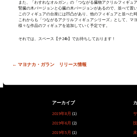
また、「わすれなオルガン」の「つながる臓物アクリルフィギュ
腎臓の木バージョンと心臓の木バージョンがあるので、並べて置
このフィギュアの台座には凹凸があり、他のフィギュアと並べた
これからも「つながるアクリルフィギュアシリーズ」として、マ
様々な作品のフィギュアを追加していく予定です。
それでは、スペース【チ24b】でお待ちしております！
投
←
マヨナカ・ガラン リリース情報
稿
ナ
ビ
ゲ
アーカイブ
ー
2019年8月
(1)
シ
ョ
2019年6月
(2)
ン
2019年5月
(1)