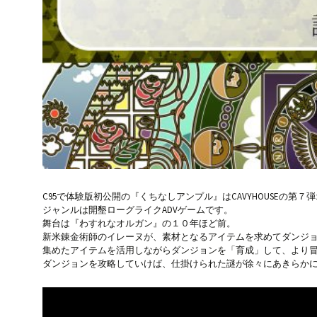
C95で体験版初公開の『くちなしアンプル』はCAVYHOUSEの第
ジャンルは開墾ローグライクADVゲームです。
舞台は『わすれなオルガン』の１０年ほど前。
新米錬金術師のイレーヌが、素材となるアイテムを求めてダンジ
集めたアイテムを活用しながらダンジョンを「育成」して、より
ダンジョンを攻略していけば、仕掛けられた謎が徐々にあきらか