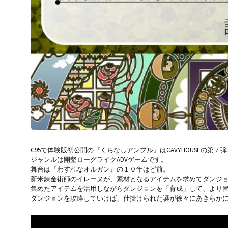
C95で体験版初公開の『くちなしアンプル』はCAVYHOUSEの第
ジャンルは開墾ローグライクADVゲームです。
舞台は『わすれなオルガン』の１０年ほど前。
新米錬金術師のイレーヌが、素材となるアイテムを求めてダンジ
集めたアイテムを活用しながらダンジョンを「育成」して、より
ダンジョンを攻略していけば、仕掛けられた謎が徐々にあきらか