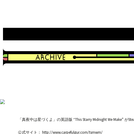
an indie game developer
CAVYHOUSE official web site
「真夜中は星づくよ」の英語版 “This Starry Midnight We 
公式サイト： http://www.carpefulgur.com/tsmwm/