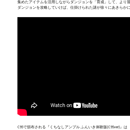
集めたアイテムを活用しながらダンジョンを「育成」して、より
ダンジョンを攻略していけば、仕掛けられた謎が徐々にあきらか
C95で頒布される『くちなしアンプル ふんいき体験版(C95ver)』は