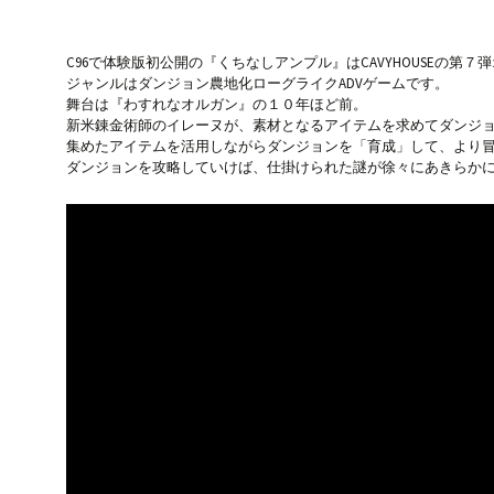
C96で体験版初公開の『くちなしアンプル』はCAVYHOUSEの第
ジャンルはダンジョン農地化ローグライクADVゲームです。
舞台は『わすれなオルガン』の１０年ほど前。
新米錬金術師のイレーヌが、素材となるアイテムを求めてダンジ
集めたアイテムを活用しながらダンジョンを「育成」して、より
ダンジョンを攻略していけば、仕掛けられた謎が徐々にあきらか