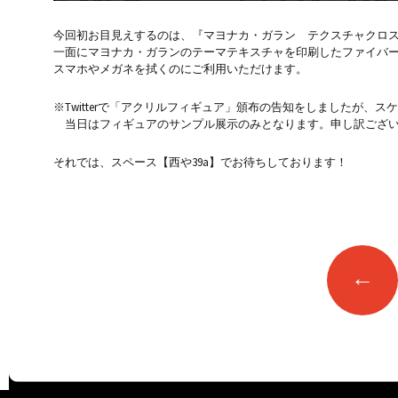
今回初お目見えするのは、『マヨナカ・ガラン テクスチャクロ
一面にマヨナカ・ガランのテーマテキスチャを印刷したファイバ
スマホやメガネを拭くのにご利用いただけます。
※Twitterで「アクリルフィギュア」頒布の告知をしましたが、
当日はフィギュアのサンプル展示のみとなります。申し訳ござ
それでは、スペース【西や39a】でお待ちしております！
投
←
稿
ナ
ビ
ゲ
ー