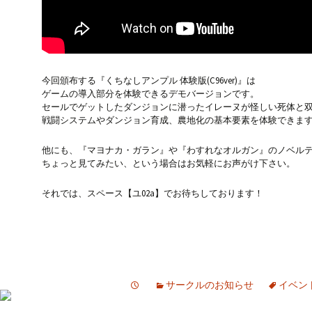
今回頒布する『くちなしアンプル 体験版(C96ver)』は
ゲームの導入部分を体験できるデモバージョンです。
セールでゲットしたダンジョンに潜ったイレーヌが怪しい死体と
戦闘システムやダンジョン育成、農地化の基本要素を体験できま
他にも、『マヨナカ・ガラン』や『わすれなオルガン』のノベル
ちょっと見てみたい、という場合はお気軽にお声がけ下さい。
それでは、スペース【ユ02a】でお待ちしております！
サークルのお知らせ
イベン