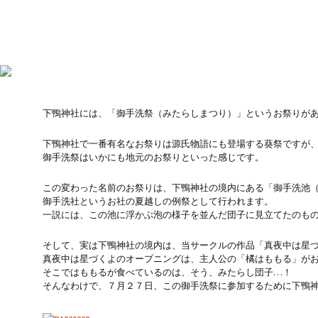
下鴨神社には、「御手洗祭（みたらしまつり）」というお祭りが
下鴨神社で一番有名なお祭りは源氏物語にも登場する葵祭ですが
御手洗祭はいかにも地元のお祭りといった感じです。
この変わった名前のお祭りは、下鴨神社の境内にある「御手洗池
御手洗社というお社の夏越しの例祭として行われます。
一説には、この池に浮かぶ泡の様子を並んだ団子に見立てたのも
そして、実は下鴨神社の境内は、当サークルの作品「真夜中は星
真夜中は星づくよのオープニングは、主人公の「橘はももる」が
そこではももるが食べているのは、そう、みたらし団子…！
そんなわけで、７月２７日、この御手洗祭に参加するために下鴨