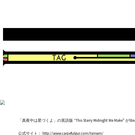
an indie game developer
CAVYHOUSE official web site
「真夜中は星づくよ」の英語版 “This Starry Midnight We 
公式サイト： http://www.carpefulgur.com/tsmwm/