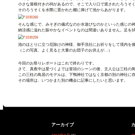
小さな屋根付きの祠があるので、そこで入り口で渡されたろうそ
そのろうそくを水際に置かれた棚に捧げて池からあがります。
そんな感じで、みそぎの儀式なのか水遊びなのかといった感じの
納涼感に溢れた賑やかなイベントなのは間違いありません。足を
池のほとりに立つ厄除けの神様、御手洗社にお祈りをして境内を
（この写真、よく見ると大量のお団子のお供えが…）
今回のお祭りレポートはこれで終わりです。
さて、真夜中は星づくよでは冒頭のシーンの後、主人公は三柱の
この三柱の鳥居のモデルは、下鴨神社ではなく京都の別の神社に
その場所は、いつかまた別の機会に記事にしたいと思います。
アーカイブ