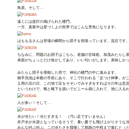
鳥居。そして…
遠くには提灯の掲げられた楼門。
一方、真夜中は星づくよの世界ではこんな景色になります。
はももるさんは登場の瞬間から団子を頬張っています。流石です
ちなみに、問題のお団子はこちら。老舗の甘味処、加茂みたらし
表面がちょっとだけ焦がしてあり、いい匂いがします。美味しか
みたらし団子を堪能した所で、神社の楼門の中に進みます。
御手洗池は本殿の手前にあり、そこで行われる「足つけ神事」が
土用の丑の日、この池で足をそそいでみそぎをすればその年は息
というわけで、靴と靴下を脱いでビニール袋に入れて、池に入る
人が多い！そして…
水が冷たい！冷たすぎる！ （汚い足ですいません）
井戸水が水源となっているそうで、暑い夏でも飛び上がりそうな
みんな叫ぶ叫ぶ。この冷たさを我慢して順路の中程まで進むと（