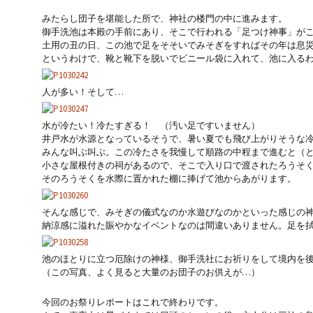
みたらし団子を堪能した所で、神社の楼門の中に進みます。
御手洗池は本殿の手前にあり、そこで行われる「足つけ神事」が
土用の丑の日、この池で足をそそいでみそぎをすればその年は息
というわけで、靴と靴下を脱いでビニール袋に入れて、池に入る
人が多い！そして…
水が冷たい！冷たすぎる！ （汚い足ですいません）
井戸水が水源となっているそうで、暑い夏でも飛び上がりそうな
みんな叫ぶ叫ぶ。この冷たさを我慢して順路の中程まで進むと（
小さな屋根付きの祠があるので、そこで入り口で渡されたろうそ
そのろうそくを水際に置かれた棚に捧げて池からあがります。
そんな感じで、みそぎの儀式なのか水遊びなのかといった感じの
納涼感に溢れた賑やかなイベントなのは間違いありません。足を
池のほとりに立つ厄除けの神様、御手洗社にお祈りをして境内を
（この写真、よく見ると大量のお団子のお供えが…）
今回のお祭りレポートはこれで終わりです。