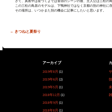
さて、真夜中は星づくよでは冒頭のシーンの後、主人公は三柱の
この三柱の鳥居のモデルは、下鴨神社ではなく京都の別の神社に
その場所は、いつかまた別の機会に記事にしたいと思います。
投
←
きつねと夏祭り
稿
ナ
ビ
ゲ
アーカイブ
ー
2019年8月
(1)
シ
ョ
2019年6月
(2)
ン
2019年5月
(1)
2018年12月
(1)
2018年9月
(1)
2018年8月
(1)