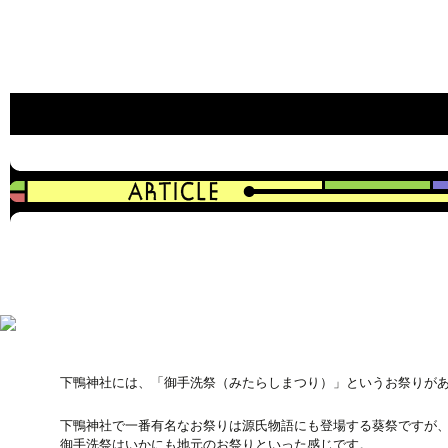
an indie game developer
CAVYHOUSE official web site
下鴨神社には、「御手洗祭（みたらしまつり）」というお祭りが
下鴨神社で一番有名なお祭りは源氏物語にも登場する葵祭ですが
御手洗祭はいかにも地元のお祭りといった感じです。