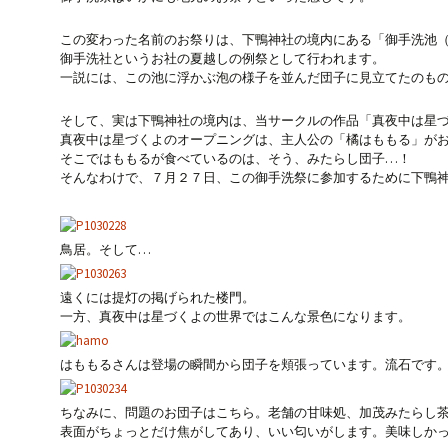
この変わった名前のお祭りは、下鴨神社の境内にある「御手洗池
御手洗社というお社の夏越しの例祭として行われます。
一説には、この池に浮かぶ泡の様子を並んだ団子に見立てたのも
そして、実は下鴨神社の境内は、当サークルの作品「真夜中は星
真夜中は星づくよのオープニングは、主人公の「橘はももる」が
そこではももるが食べているのは、そう、みたらし団子…！
そんなわけで、７月２７日、この御手洗祭に参加するために下鴨
鳥居。そして…
遠くには提灯の掲げられた楼門。
一方、真夜中は星づくよの世界ではこんな景色になります。
はももるさんは登場の瞬間から団子を頬張っています。流石です
ちなみに、問題のお団子はこちら。老舗の甘味処、加茂みたらし
表面がちょっとだけ焦がしてあり、いい匂いがします。美味しか