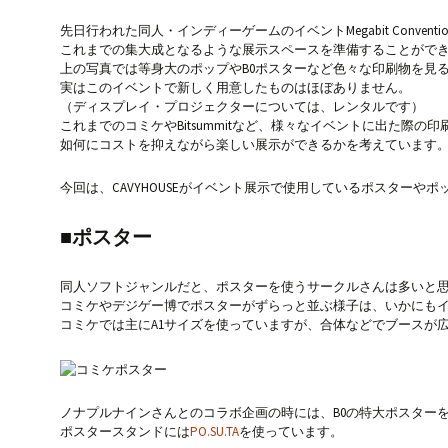
先日行われた同人・インディーゲームのイベントMegabit Conventi
これまでの集大成となるような展示スペースを準備することがで
上の写真では等身大のポップやB0ポスターなど色々な印刷物を見
実はこのイベントで新しく用意したものはほぼありません。
（ディスプレイ・プロジェクターについては、レンタルです）
これまでのコミケやBitsummitなど、様々なイベントに出た際の
如何にコストを抑えながら楽しい展示ができるかを考えています
今回は、CAVYHOUSEがイベント展示で使用しているポスターや
■ポスター
同人ソフトジャンルだと、ポスターを使うサークルさんは多いと
コミケやデジゲー博でポスターがずらっと並ぶ様子は、いかにも
コミケでは主にA1サイズを使っていますが、合体などでブースが広
ノナプルナインさんとのコラボ企画の時には、B0の特大ポスター
ポスタースタンドには
PO.SU.TA
を使っています。