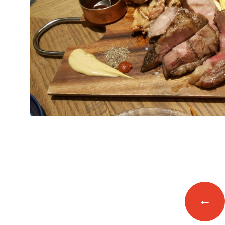
投
←
稿
ナ