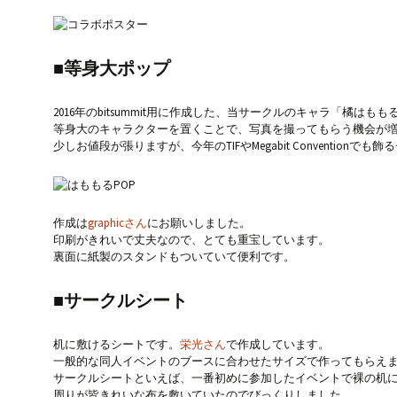
■等身大ポップ
2016年のbitsummit用に作成した、当サークルのキャラ「橘は
等身大のキャラクターを置くことで、写真を撮ってもらう機会が
少しお値段が張りますが、今年のTIFやMegabit Conventio
作成は
graphicさん
にお願いしました。
印刷がきれいで丈夫なので、とても重宝しています。
裏面に紙製のスタンドもついていて便利です。
■サークルシート
机に敷けるシートです。
栄光さん
で作成しています。
一般的な同人イベントのブースに合わせたサイズで作ってもらえ
サークルシートといえば、一番初めに参加したイベントで裸の机に
周りが皆きれいな布を敷いていたのでびっくりしました。