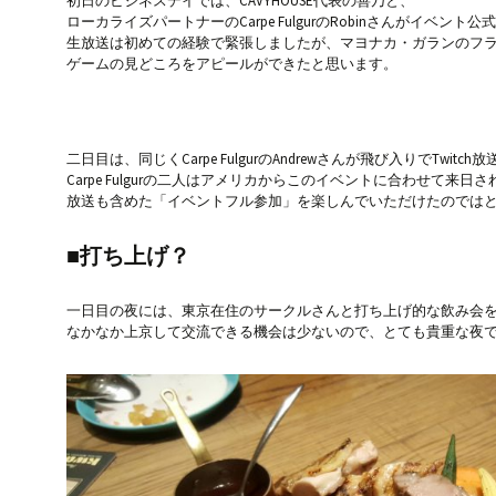
初日のビジネスデイでは、CAVYHOUSE代表の善乃と、
ローカライズパートナーのCarpe FulgurのRobinさんがイベント公
生放送は初めての経験で緊張しましたが、マヨナカ・ガランのフ
ゲームの見どころをアピールができたと思います。
二日目は、同じくCarpe FulgurのAndrewさんが飛び入りでTwit
Carpe Fulgurの二人はアメリカからこのイベントに合わせて来日
放送も含めた「イベントフル参加」を楽しんでいただけたのでは
■打ち上げ？
一日目の夜には、東京在住のサークルさんと打ち上げ的な飲み会
なかなか上京して交流できる機会は少ないので、とても貴重な夜