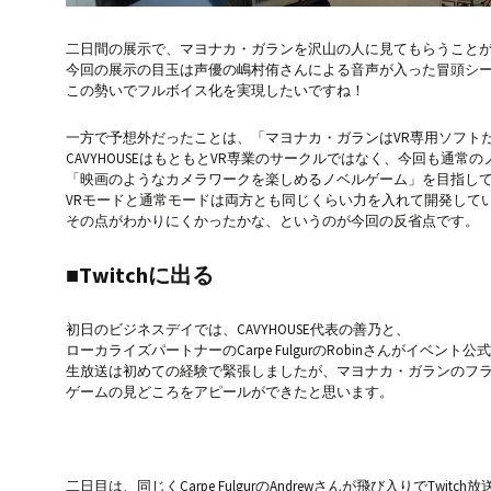
二日間の展示で、マヨナカ・ガランを沢山の人に見てもらうこと
今回の展示の目玉は声優の嶋村侑さんによる音声が入った冒頭シー
この勢いでフルボイス化を実現したいですね！
一方で予想外だったことは、「マヨナカ・ガランはVR専用ソフト
CAVYHOUSEはもともとVR専業のサークルではなく、今回も通常
「映画のようなカメラワークを楽しめるノベルゲーム」を目指し
VRモードと通常モードは両方とも同じくらい力を入れて開発して
その点がわかりにくかったかな、というのが今回の反省点です。
■Twitchに出る
初日のビジネスデイでは、CAVYHOUSE代表の善乃と、
ローカライズパートナーのCarpe FulgurのRobinさんがイベント公
生放送は初めての経験で緊張しましたが、マヨナカ・ガランのフ
ゲームの見どころをアピールができたと思います。
二日目は、同じくCarpe FulgurのAndrewさんが飛び入りでTwit