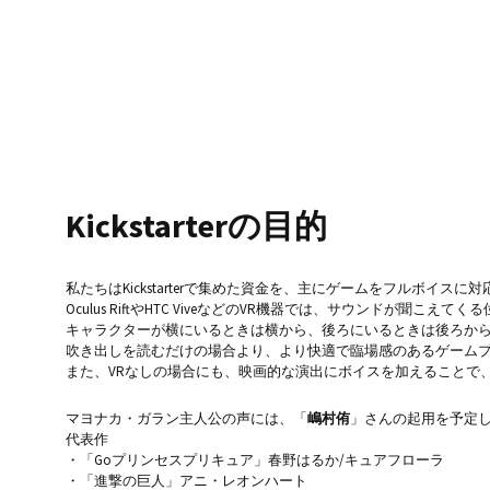
Kickstarterの目的
私たちはKickstarterで集めた資金を、主にゲームをフルボイス
Oculus RiftやHTC ViveなどのVR機器では、サウンドが聞こ
キャラクターが横にいるときは横から、後ろにいるときは後ろか
吹き出しを読むだけの場合より、より快適で臨場感のあるゲーム
また、VRなしの場合にも、映画的な演出にボイスを加えることで
マヨナカ・ガラン主人公の声には、「
嶋村侑
」さんの起用を予定
代表作
・「Goプリンセスプリキュア」春野はるか/キュアフローラ
・「進撃の巨人」アニ・レオンハート