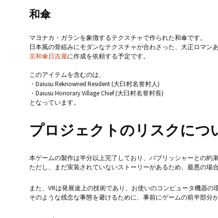
和傘
マヨナカ・ガランを象徴するテクスチャで作られた和傘です。
日本風の骨組みにモダンなテクスチャが合わさった、大正ロマン
京和傘日吉屋
に作成を依頼する予定です。
このアイテムを含むのは、
・Daiusu Reknowned Resident (大臼村名誉村人)
・Daiusu Honorary Village Chief (大臼村名誉村長)
となっています。
プロジェクトのリスクにつ
本ゲームの製作は半分以上完了しており、パブリッシャーとの約束に
ただし、まだ実装されていないストーリーがあるため、最悪の場
また、VRは発展途上の技術であり、お使いのコンピュータ機器の
そのような残念な事態を避けるために、事前にゲームの前半部分