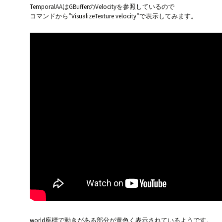
TemporalAAはGBufferのVelocityを参照しているので
コマンドから”VisualizeTexture velocity”で表示してみます。
world座標で動きがある部分が黄色く表示されているようです。