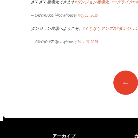
ざくざく農場化できます
#ダンジョン農場化ローグライク
#U
— CAVYHOUSE (@cavyhouse)
May 11, 2019
ダンジョン農場へようこそ。
#くちなしアンプル
#ダンジョ
— CAVYHOUSE (@cavyhouse)
May 18, 2019
投
←
稿
ナ
ビ
ゲ
ー
シ
ョ
アーカイブ