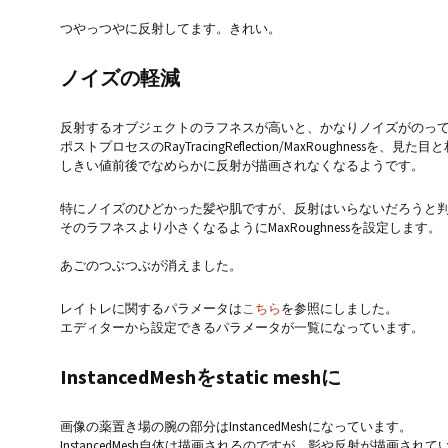
つやっつやに反射してます。きれい。
ノイズの軽減
反射するオブジェクトのラフネスが高いと、かなりノイズがのっ
ポストプロセスのRayTracingReflection/MaxRoughnes
しきい値前後でなめらかに反射が描画されなくなるようです。
特にノイズのひどかった髪や肌ですが、反射はいらないだろうと
そのラフネスより小さくなるようにMaxRoughnessを設定します。
あごのつぶつぶが消えました。
レイトレに関するパラメータは
こちら
を参照にしました。
エディターから設定できるパラメータが一覧になっています。
InstancedMeshをstatic meshに
画像の薬置き場の腕の部分はInstancedMeshになっています。
InstancedMesh自体は描画されるのですが、影や反射が描画され