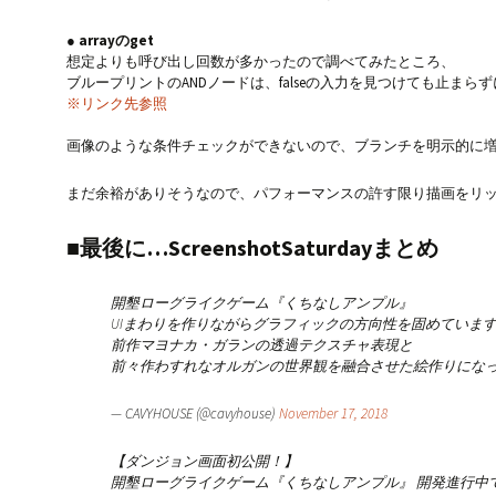
● arrayのget
想定よりも呼び出し回数が多かったので調べてみたところ、
ブループリントのANDノードは、falseの入力を見つけても止まら
※リンク先参照
画像のような条件チェックができないので、ブランチを明示的に
まだ余裕がありそうなので、パフォーマンスの許す限り描画をリ
■最後に…ScreenshotSaturdayまとめ
開墾ローグライクゲーム『くちなしアンプル』
UIまわりを作りながらグラフィックの方向性を固めていま
前作マヨナカ・ガランの透過テクスチャ表現と
前々作わすれなオルガンの世界観を融合させた絵作りにな
— CAVYHOUSE (@cavyhouse)
November 17, 2018
【ダンジョン画面初公開！】
開墾ローグライクゲーム『くちなしアンプル』 開発進行中