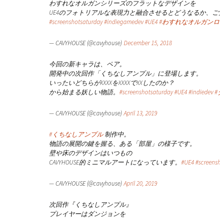
わすれなオルガンシリーズのフラットなデザインを
UE4のフォトリアルな表現力と融合させるとどうなるか、
#screenshotsaturday
#indiegamedev
#UE4
#わすれなオルガン
— CAVYHOUSE (@cavyhouse)
December 15, 2018
今回の新キャラは、ペア。
開発中の次回作「くちなしアンプル」に登場します。
いったいどちらがXXXXをXXXXでXXしたのか？
から始まる妖しい物語。
#screenshotsaturday
#UE4
#indiedev
— CAVYHOUSE (@cavyhouse)
April 13, 2019
#くちなしアンプル
制作中。
物語の展開の鍵を握る、ある「部屋」の様子です。
壁や床のデザインはいつもの
CAVYHOUSE的ミニマルアートになっています。
#UE4
#screens
— CAVYHOUSE (@cavyhouse)
April 20, 2019
次回作『くちなしアンプル』
プレイヤーはダンジョンを