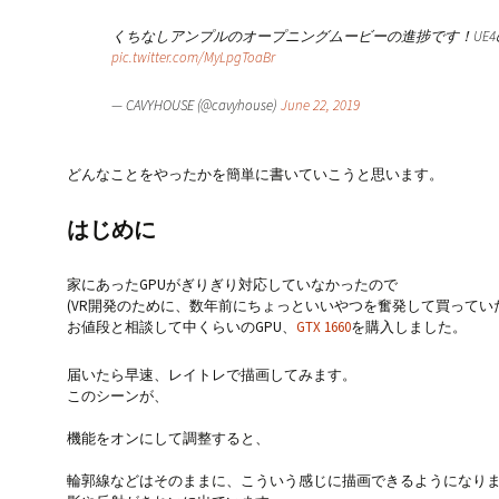
くちなしアンプルのオープニングムービーの進捗です！UE
pic.twitter.com/MyLpgToaBr
— CAVYHOUSE (@cavyhouse)
June 22, 2019
どんなことをやったかを簡単に書いていこうと思います。
はじめに
家にあったGPUがぎりぎり対応していなかったので
(VR開発のために、数年前にちょっといいやつを奮発して買ってい
お値段と相談して中くらいのGPU、
GTX 1660
を購入しました。
届いたら早速、レイトレで描画してみます。
このシーンが、
機能をオンにして調整すると、
輪郭線などはそのままに、こういう感じに描画できるようになり